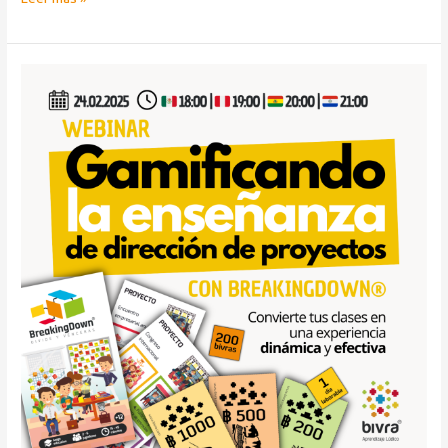
Webinar:
Gamificando
la
enseñanza
de
dirección
de
proyectos
con
BreakingDown®