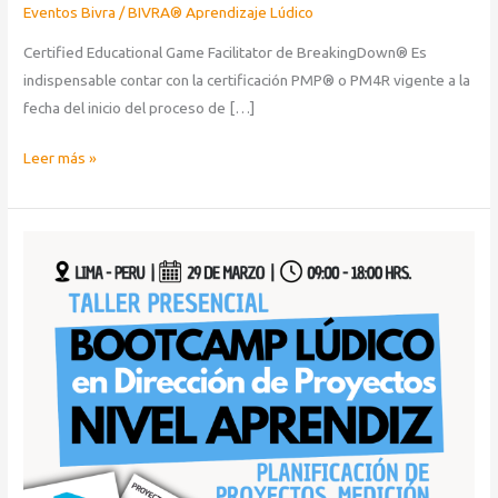
Eventos Bivra
/
BIVRA® Aprendizaje Lúdico
Certified Educational Game Facilitator de BreakingDown® Es
indispensable contar con la certificación PMP® o PM4R vigente a la
fecha del inicio del proceso de […]
Leer más »
Bootcamp
Lúdico
en
Dirección
de
Proyectos