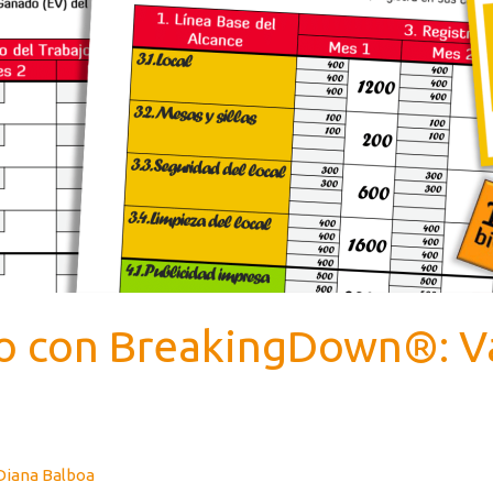
o con BreakingDown®: Va
Diana Balboa