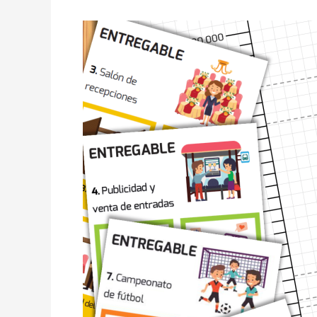
Aprendizaje
Lúdico
con
BreakingDown®:
SPI
y
CPI