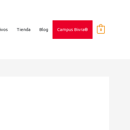
ivos
Tienda
Blog
Campus Bivra®
0