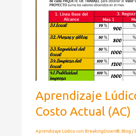
Aprendizaje Lúdic
Costo Actual (AC)
Aprendizaje Lúdico con BreakingDown®
,
Blog
/