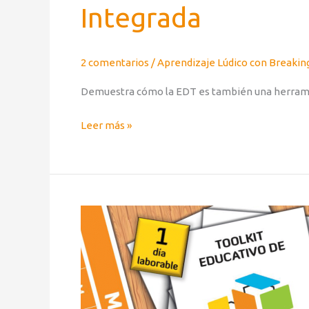
Integrada
2 comentarios
/
Aprendizaje Lúdico con Break
Demuestra cómo la EDT es también una herrami
Leer más »
Aprendizaje
Lúdico
con
BreakingDown®:
La
Línea