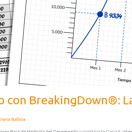
o con BreakingDown®: La
Diana Balboa
ínea Base de Medición del Desempeño y construir la Curva S, inte