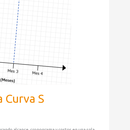
 Curva S
grando alcance, cronograma y costos en una sola