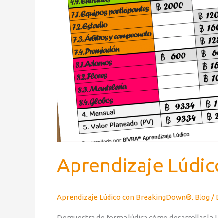
Aprendizaje Lúdic
Aprendizaje Lúdico con BreakingDown®
,
Blog
/
Demuestra de forma lúdica cómo desarrollar la L