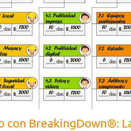
o con BreakingDown®: La