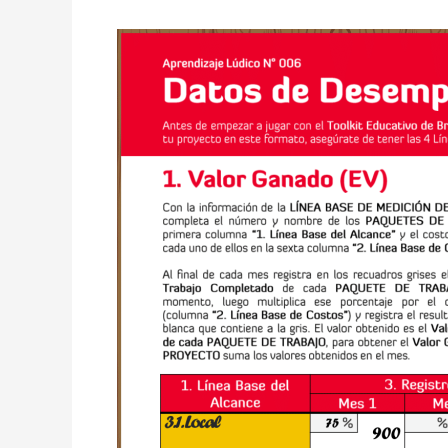
Aprendizaje
Lúdico
con
BreakingDown®:
Valor
Ganado
(EV)
y
Costo
Actual
(AC)