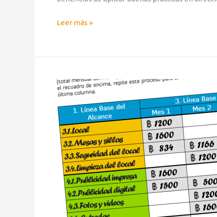
Leer más »
Aprendizaje
Lúdico
con
BreakingDown®:
La
Curva
S