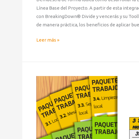
Línea Base del Proyecto. A partir de esta integr
con BreakingDown® Divide y vencerás y su Toolkit
de manera práctica, los beneficios de aplicar bu
Leer más »
Aprendizaje
Lúdico
con
BreakingDown®:
La
Línea
Base
Integrada