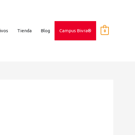
ivos
Tienda
Blog
Campus Bivra®
0