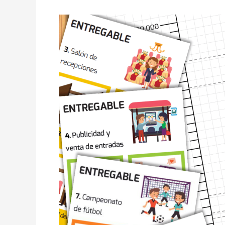
Aprendizaje
Lúdico
con
BreakingDown®:
SPI
y
CPI