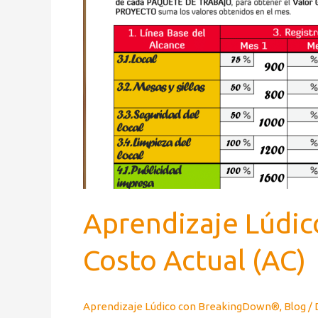
Aprendizaje Lúdic
Costo Actual (AC)
Aprendizaje Lúdico con BreakingDown®
,
Blog
/