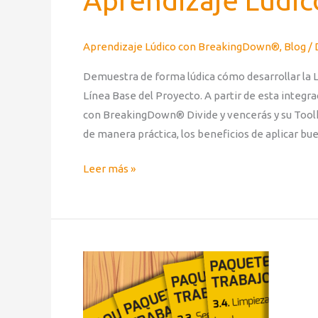
Aprendizaje Lúdic
Aprendizaje Lúdico con BreakingDown®
,
Blog
/
Demuestra de forma lúdica cómo desarrollar la L
Línea Base del Proyecto. A partir de esta integr
con BreakingDown® Divide y vencerás y su Toolkit
de manera práctica, los beneficios de aplicar bu
Leer más »
Aprendizaje
Lúdico
con
BreakingDown®: