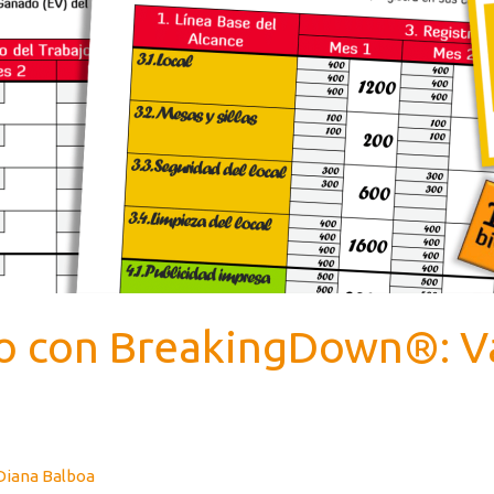
o con BreakingDown®: Va
Diana Balboa