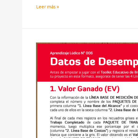
Leer más »
Aprendizaje
Lúdico
con
BreakingDown®:
Valor
Ganado
(EV)
y
Costo
Actual
(AC)